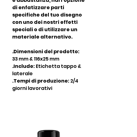
è abbastanza, hai l'opzione
di enfatizzare parti
specifiche del tuo disegno
con uno dei nostri effetti
speciali o di utilizzare un
materiale alternativo.
.Dimensioni del prodotto:
33 mm & 116x25 mm
.Include:
Etichetta tappo &
laterale
.Tempi di produzione:
2/4
giorni lavorativi