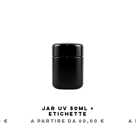
Jar UV 50ml +
Vista rapida
Etichette
Prezzo scontato
P
0 €
A partire da
60,00 €
A