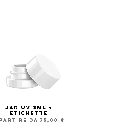
Jar UV 3ml +
Vista rapida
Etichette
rezzo scontato
 partire da
75,00 €