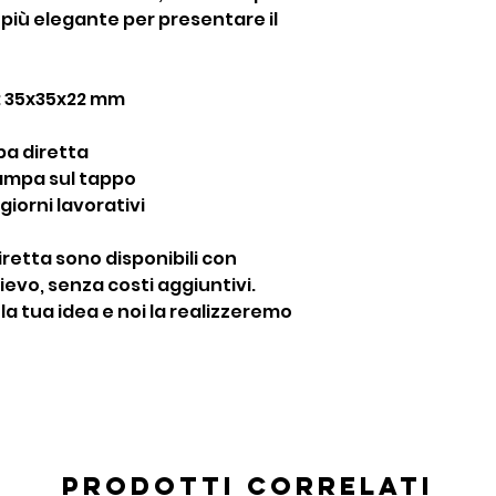
 più elegante per presentare il
: 35x35x22 mm
a diretta
ampa sul tappo
 giorni lavorativi
iretta sono disponibili con
lievo, senza costi aggiuntivi.
la tua idea e noi la realizzeremo
Prodotti correlati