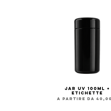
Jar UV 100ml +
Vista rapida
Etichette
Prezzo scontato
A partire da
40,0