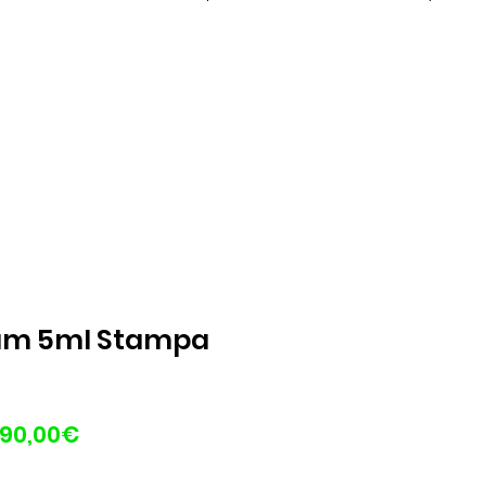
um 5ml Stampa
Prezzo
90,00€
scontato