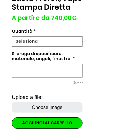
Stampa Diretta
Prezzo
A partire da
740,00€
scontato
Quantità
*
Si prega di specificare:
materiale, angoli, finestra.
*
0/500
Upload a file:
Choose Image
AGGIUNGI AL CARRELLO