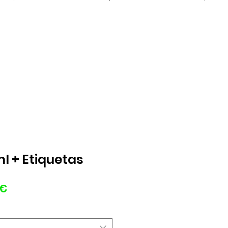
l + Etiquetas
Precio
0€
de
oferta