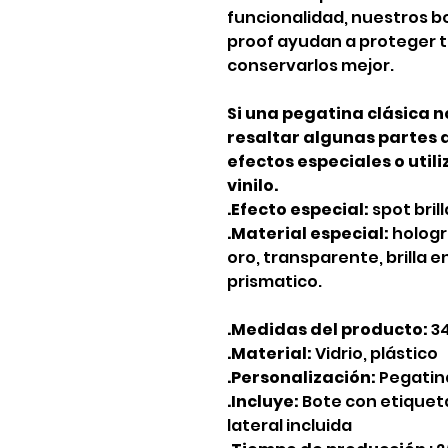
funcionalidad, nuestros bo
proof ayudan a proteger t
conservarlos mejor.
Si una pegatina clásica n
resaltar algunas partes 
efectos especiales o util
vinilo.
.Efecto especial:
spot bril
.Material especial:
holográ
oro, transparente, brilla en
prismatico.
.Medidas del producto:
3
.Material:
Vidrio, plástico
.Personalización:
Pegatin
.Incluye:
Bote con etiqueta
lateral incluida