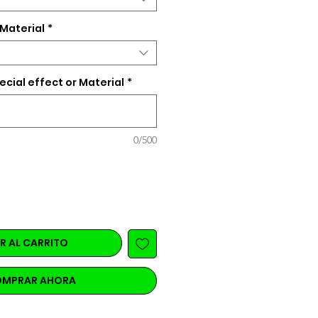
 Material
*
ecial effect or Material
*
0/500
R AL CARRITO
MPRAR AHORA