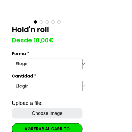
Hold'n roll
Precio
Desde
10,00€
de
Forma
*
oferta
Cantidad
*
Upload a file:
Choose Image
AGRERAR AL CARRITO