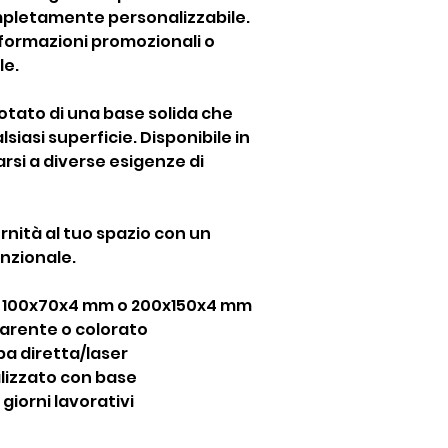
pletamente personalizzabile.
informazioni promozionali o
le.
otato di una base solida che
siasi superficie. Disponibile in
rsi a diverse esigenze di
nità al tuo spazio con un
nzionale.
100x70x4 mm o 200x150x4 mm
parente o colorato
a diretta/laser
izzato con base
 giorni lavorativi